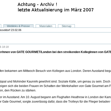
Weblinks & Presse
Materialien
Sitemap
sseldorf 23.02.06
6 18:18
terInnen von GATE GOURMET/London bei den streikenden KollegInnen von GA
afen bekamen am Mittwoch Besuch von Kollegen aus London. Deren Ausstand beg
Uppal und Mohinder Kaurvirk gewöhnt sind. Soziale Kälte, um genau zu sein. Doch
zeigen sich die beiden Frauen im Schatten der Werkshallen von Gate Gourmet am
ken, den Rücken zu stärken.
nger im Ausstand. Am 10. August begann am Flughafen Heathrow in London der Ka
ür Gate Gourmet, sorgte zuverlässig dafür, dass die Trolleys für die Flieger bela