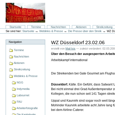
Direkt
zum
Inhalt
|
Direkt
zur
Navigation
Sektionen
Startseite
Termine
Nachrichten
Aktionen
Streikzeitung
Benutzerspezifische
→
→
→
Sie sind hier:
Startseite
Weblinks & Presse
Die Presse über den Streik
WZ Dü
Werkzeuge
WZ Düsseldorf 23.02.06
Navigation
erstellt von
Mail Isis
—
zuletzt verändert:
02.03.200
Termine
Über den Besuch der ausgesperrten Arbei
Nachrichten
Arbeitskampf international
Aktionen
Streikzeitung
Die Streikenden bei Gate Gourmet am Flugh
Weblinks & Presse
NGG
Düsseldorf.
Kälte. Ein Gefühl, dass Satwant 
Indymedia
Bei nicht einmal drei Grad Außentemperatur 
Kollegen, die nun schon seit 141 Tagen strei
Labournet
Uppal und Kaurvirk sind sogar noch weit lä
FAU
Mohinder Kaurvirk arbeitete acht Jahre lang f
Arbeiterfotografie
bei dem Airline-Caterer.
Die Kapitalseite