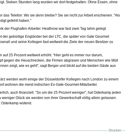
digt. Sieben Stunden lang wurden wir dort festgehalten. Ohne Essen, ohne
 das Telefon: Wo sie denn bleibe? Sie sei nicht zur Arbeit erschienen. "Als
digt gefehlt haben."
k der Flughafen-Arbeiter. Heathrow war fast zwei Tag lahm gelegt.
tet der gebürtige Engländer bei der LTC, die später von Gate Gourmet
all und seine Kollegen fast weltweit die Ziele der neuen Besitzer zu
 auf 25 Prozent weltweit erhöht. "Hier geht es immer nur darum,
Kampf gegen die Heuschrecken, die Firmen abgrasen und Menschen wie Müll
en zeigt, wie es geht", sagt Berger und blickt auf die beiden Gäste aus
 März werden wohl einige der Düsseldorfer Kollegen nach London zu einem
ort wohnen die meist indischen Ex-Gate-Gourmet-Mitarbeiter.
perlich, auch finanziell. "So um die 25 Prozent weniger", hat Osterkamp jeden
eniger Glück sie werden von ihrer Gewerkschaft völlig allein gelassen.
gt Osterkamp wütend.
Drucken