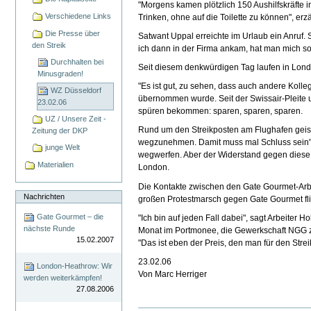
"Morgens kamen plötzlich 150 Aushilfskräfte 
Verschiedene Links
Trinken, ohne auf die Toilette zu können", er
Die Presse über
Satwant Uppal erreichte im Urlaub ein Anruf. 
den Streik
ich dann in der Firma ankam, hat man mich so
Durchhalten bei
Seit diesem denkwürdigen Tag laufen in Londo
Minusgraden!
"Es ist gut, zu sehen, dass auch andere Kolle
WZ Düsseldorf
übernommen wurde. Seit der Swissair-Pleite 
23.02.06
spüren bekommen: sparen, sparen, sparen.
UZ / Unsere Zeit -
Rund um den Streikposten am Flughafen geiste
Zeitung der DKP
wegzunehmen. Damit muss mal Schluss sein", 
junge Welt
wegwerfen. Aber der Widerstand gegen diese M
Materialien
London.
Die Kontakte zwischen den Gate Gourmet-Arbe
Nachrichten
großen Protestmarsch gegen Gate Gourmet fli
Gate Gourmet – die
"Ich bin auf jeden Fall dabei", sagt Arbeiter 
nächste Runde
Monat im Portmonee, die Gewerkschaft NGG za
15.02.2007
"Das ist eben der Preis, den man für den Stre
23.02.06
London-Heathrow: Wir
Von Marc Herriger
werden weiterkämpfen!
27.08.2006