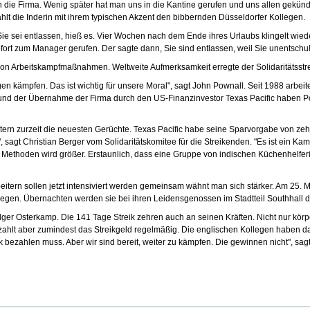
in die Firma. Wenig später hat man uns in die Kantine gerufen und uns allen gekün
zählt die Inderin mit ihrem typischen Akzent den bibbernden Düsseldorfer Kollegen.
Sie sei entlassen, hieß es. Vier Wochen nach dem Ende ihres Urlaubs klingelt wieder
fort zum Manager gerufen. Der sagte dann, Sie sind entlassen, weil Sie unentschul
n Arbeitskampfmaßnahmen. Weltweite Aufmerksamkeit erregte der Solidaritätsstrei
gen kämpfen. Das ist wichtig für unsere Moral", sagt John Pownall. Seit 1988 arbei
und der Übernahme der Firma durch den US-Finanzinvestor Texas Pacific haben Pown
rn zurzeit die neuesten Gerüchte. Texas Pacific habe seine Sparvorgabe von zehn
sagt Christian Berger vom Solidaritätskomitee für die Streikenden. "Es ist ein 
ethoden wird größer. Erstaunlich, dass eine Gruppe von indischen Küchenhelferinn
itern sollen jetzt intensiviert werden gemeinsam wähnt man sich stärker. Am 25.
egen. Übernachten werden sie bei ihren Leidensgenossen im Stadtteil Southhall d
Holger Osterkamp. Die 141 Tage Streik zehren auch an seinen Kräften. Nicht nur kör
hlt aber zumindest das Streikgeld regelmäßig. Die englischen Kollegen haben da w
ik bezahlen muss. Aber wir sind bereit, weiter zu kämpfen. Die gewinnen nicht", sa