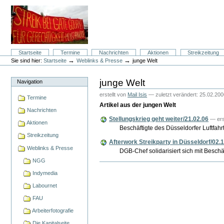
Direkt
zum
Inhalt
|
Direkt
zur
Navigation
Sektionen
Startseite
Termine
Nachrichten
Aktionen
Streikzeitung
Benutzerspezifische
→
→
Sie sind hier:
Startseite
Weblinks & Presse
junge Welt
Werkzeuge
junge Welt
Navigation
erstellt von
Mail Isis
—
zuletzt verändert:
25.02.200
Termine
Artikel aus der jungen Welt
Nachrichten
Stellungskrieg geht weiter/21.02.06
—
er
Aktionen
Beschäftigte des Düsseldorfer Luftfa
Streikzeitung
Afterwork Streikparty in Düsseldorf/02.
Weblinks & Presse
DGB-Chef solidarisiert sich mit Besch
NGG
Artikelaktionen
Indymedia
Labournet
FAU
Arbeiterfotografie
Die Kapitalseite