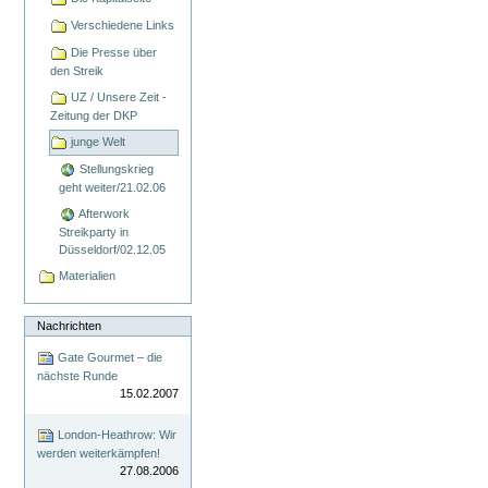
Verschiedene Links
Die Presse über
den Streik
UZ / Unsere Zeit -
Zeitung der DKP
junge Welt
Stellungskrieg
geht weiter/21.02.06
Afterwork
Streikparty in
Düsseldorf/02.12.05
Materialien
Nachrichten
Gate Gourmet – die
nächste Runde
15.02.2007
London-Heathrow: Wir
werden weiterkämpfen!
27.08.2006