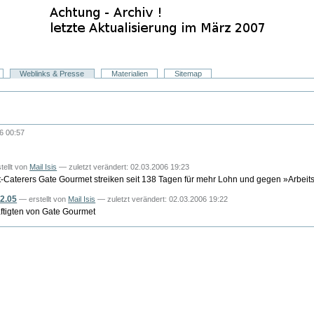
Weblinks & Presse
Materialien
Sitemap
6 00:57
stellt von
Mail Isis
— zuletzt verändert: 02.03.2006 19:23
hrt-Caterers Gate Gourmet streiken seit 138 Tagen für mehr Lohn und gegen »Ar
12.05
—
erstellt von
Mail Isis
— zuletzt verändert: 02.03.2006 19:22
äftigten von Gate Gourmet