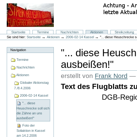
Direkt
zum
Inhalt
|
Direkt
zur
Navigation
Sektionen
Startseite
Termine
Nachrichten
Aktionen
Streikzeitung
Benutzerspezifische
→
→
→
Sie sind hier:
Startseite
Aktionen
2006-02-14 Kassel
"... diese Heuschrecke s
Werkzeuge
"... diese Heusch
Navigation
Termine
ausbeißen!"
Nachrichten
erstellt von
Frank Nord
Aktionen
Globaler Aktionstag
Text des Flugblatts z
7./8.4.2006
DGB-Regio
2006-02-14 Kassel
"... diese
Heuschrecke soll sich
die Zähne an uns
ausbeißen!"
Foto der
Soliaktion in Kassel
am 14.2.2006