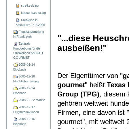
streikzelt.jpg
kassel-banner.jpg
Soliaktion in
Kassel am 14.2.2006
Flugblattverteilung
"...diese Heuschr
in Frankreich
Zentrale
ausbeißen!"
Kundgebung für die
Streikenden bei GATE
GOURMET
2006-01-14
Blockade
Der Eigentümer von "
g
2005-12-28
Flugblattverteilung
gourmet
" heißt
Texas 
2005-12-24
Group (TPG)
, diesem
Blockade
2005-12-22 Madrid
gehören weltweit hunde
2005-12-17
Firmen, eine davon ist 
Flughafenaktionen
2005-12-16
gourmet", mit weltweit 
Blockade