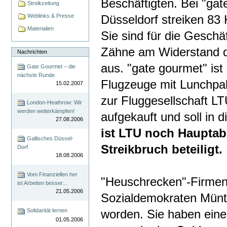
Beschäftigten. Bei "gat
Streikzeitung
Weblinks & Presse
Düsseldorf streiken 83 
Materialien
Sie sind für die Geschäf
Zähne am Widerstand di
Nachrichten
aus. "gate gourmet" ist 
Gate Gourmet – die
nächste Runde
Flugzeuge mit Lunchpak
15.02.2007
zur Fluggesellschaft L
London-Heathrow: Wir
werden weiterkämpfen!
aufgekauft und soll in 
27.08.2006
ist LTU noch Hauptab
Gallisches Düssel-
Streikbruch beteiligt.
Dorf
18.08.2006
Vom Finanziellen her
"Heuschrecken"-Firmen 
ist Arbeiten besser...
21.05.2006
Sozialdemokraten Münte
Solidarität lernen
worden. Sie haben eine
01.05.2006