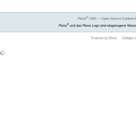
®
Plone
CMS — Open Source Content 
®
Plone
und das Plone-Logo sind eingetragene Ware
Powered by Plone
Gültiges